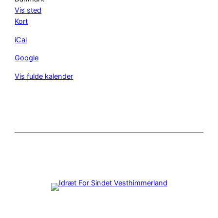
Vis sted
Aalestrup
Kort
(Aalestrup
iCal
Idrætscenter)
Google
Vis fulde kalender