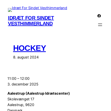
Spring
til
Facebo
indhold
IDRÆT FOR SINDET
VESTHIMMERLAND
HOCKEY
8. august 2024
Hockey
11:00
–
12:00
3. december 2025
Aalestrup (Aalestrup Idrætscenter)
Skolevænget 17
Aalestrup
,
9620
Danmark