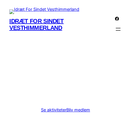
Spring
til
Facebo
indhold
IDRÆT FOR SINDET
VESTHIMMERLAND
OPLEV GLÆDEN
VED BEVÆGELSE
Se aktiviteter
Bliv medlem