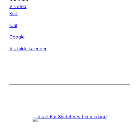
Vis sted
Aalestrup
Kort
(Aalestrup
iCal
Idrætscenter)
Google
Vis fulde kalender