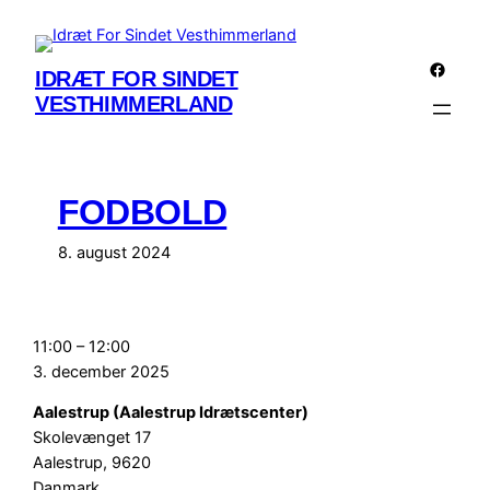
Spring
til
Facebo
indhold
IDRÆT FOR SINDET
VESTHIMMERLAND
FODBOLD
8. august 2024
Fodbold
11:00
–
12:00
3. december 2025
Aalestrup (Aalestrup Idrætscenter)
Skolevænget 17
Aalestrup
,
9620
Danmark