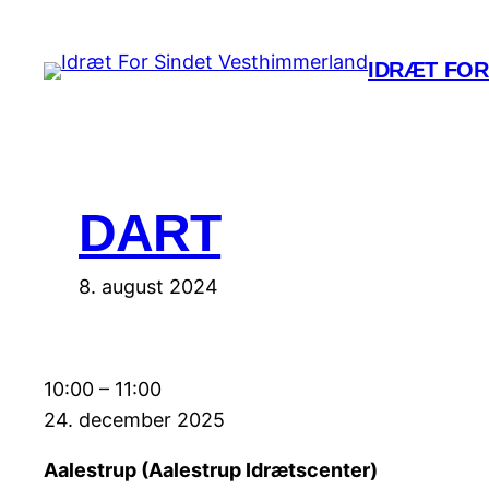
Spring
til
IDRÆT FOR
indhold
DART
8. august 2024
Dart
10:00
–
11:00
24. december 2025
Aalestrup (Aalestrup Idrætscenter)