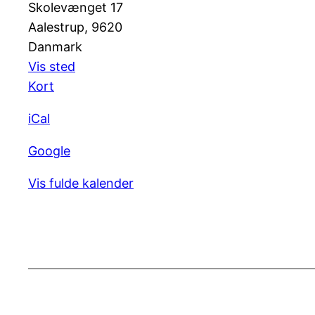
Skolevænget 17
Aalestrup
,
9620
Danmark
Vis sted
Aalestrup
Kort
(Aalestrup
iCal
Idrætscenter)
Google
Vis fulde kalender